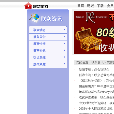
联众动态
服务公告
赛事快报
赛事专题
热点关注
您的位置：联众资讯 > 媒体
媒体聚焦
·
新浪专稿：晶合话联众—
·
新浪专访：联众总裁鲍岳
·
《精品购物指南》：联众
·
鲍岳桥出席2004年度中
·
鲍岳桥总裁作客chinabyt
·
双优评选揭幕 联众鲍岳桥
·
中关村双优评选揭晓 联
·
2003年十大网络游戏揭