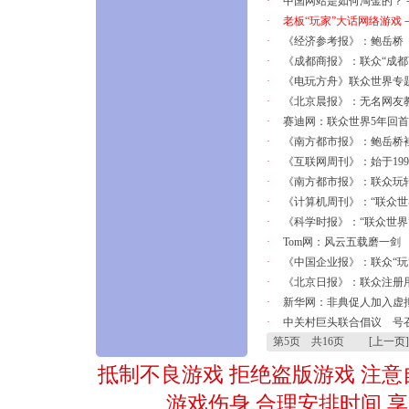
·
中国网站是如何淘金的？
·
老板“玩家”大话网络游戏
·
《经济参考报》：鲍岳桥
·
《成都商报》：联众“成都
·
《电玩方舟》联众世界专
·
《北京晨报》：无名网友
·
赛迪网：联众世界5年回
·
《南方都市报》：鲍岳桥袒
·
《互联网周刊》：始于199
·
《南方都市报》：联众玩
·
《计算机周刊》：“联众世界
·
《科学时报》：“联众世界
·
Tom网：风云五载磨一剑
·
《中国企业报》：联众“玩
·
《北京日报》：联众注册用
·
新华网：非典促人加入虚
·
中关村巨头联合倡议 号召
第5页 共16页 [
上一页
抵制不良游戏 拒绝盗版游戏 注意
游戏伤身 合理安排时间 