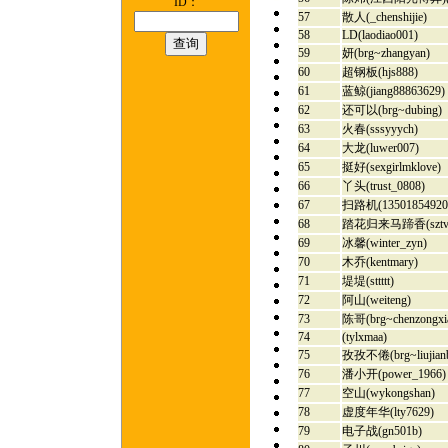
ID：
57
散人(_chenshijie)
58
LD(laodiao001)
59
妍(brg~zhangyan)
60
超钢板(hjs888)
61
蓝鲸(jiang88863629)
62
还可以(brg~dubing)
63
火春(sssyyych)
64
大龙(luwer007)
65
挺好(sexgirlmklove)
66
丫头(trust_0808)
67
扫路机(13501854920
68
踏花归来马蹄香(sztv_
69
冰馨(winter_zyn)
70
木乔(kentmary)
71
堤堤(sttttt)
72
阿山(weiteng)
73
陈哥(brg~chenzongxi
74
(tylxmaa)
75
孜孜不倦(brg~liujian
76
潘小开(power_1966)
77
空山(wykongshan)
78
虚度年华(lty7629)
79
电子战(gn501b)