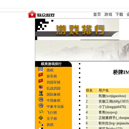
棋类游戏排行
围棋
桥牌I
新军棋
四国军棋
乱战四国
排名
用户名
国际象棋
1
凯撒(weijigaoshou)
中国象棋
2
笑傲江湖(ddfg15855
中象专业版
3
小丁(dongqin6476)
4
青青(nyqwq)
飞行棋
5
正能量牌手(_chenjian
五子棋
6
靳剑生(brg~jinjiansh
跳棋
7
谢可为(gkw123)