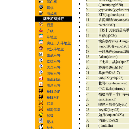
黑白棋
8
(_lincuiping0620)
暗棋
9
yyybastiw(yyybastiw)
海战棋
10
ETF(lcgbluechips)
牌类游戏排行
11
多闻阙疑(xieyongab)
12
zz(zhr0387)
掼蛋
13
【鞍】其实我是高手(kil
升级
14
自然(cj002s)
斗地主
15
竢实扬华(brg~kangjia
疯狂二人斗地主
16
wubo1961(wubo1961
武汉斗地主
17
一路飚声(doreen526)
血战麻将
18
Adam(alcorn)
竞技麻将
19
『七星』战神(lijun77
20
桥海拾趣(ph116)
大众麻将
21
马(fff6624817)
国标麻将
22
ynbj222(ynbj222)
血战到底
23
壮哥(brg~hejianwei)
南昌麻将
24
中岳嵩山(mirrow)
桥牌IMP
25
福建南平－李(fjnpzqx
桥牌MP
26
szskll(szskll)
保皇
27
哪也不想去(z9y9m)
28
keyi02(keyi02)
威海保皇
29
如月(xujuan0423)
够级
30
消遣(615992)
挖坑
31
(_hulinlin)
憋七