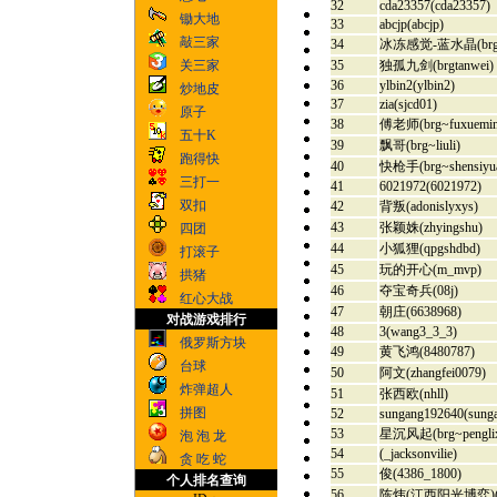
32
cda23357(cda23357)
锄大地
33
abcjp(abcjp)
敲三家
34
冰冻感觉-蓝水晶(brg~l
35
独孤九剑(brgtanwei)
关三家
36
ylbin2(ylbin2)
炒地皮
37
zia(sjcd01)
原子
38
傅老师(brg~fuxuemin
五十K
39
飘哥(brg~liuli)
跑得快
40
快枪手(brg~shensiyu
三打一
41
6021972(6021972)
双扣
42
背叛(adonislyxys)
43
张颖姝(zhyingshu)
四团
44
小狐狸(qpgshdbd)
打滚子
45
玩的开心(m_mvp)
拱猪
46
夺宝奇兵(08j)
红心大战
47
朝庄(6638968)
对战游戏排行
48
3(wang3_3_3)
俄罗斯方块
49
黄飞鸿(8480787)
台球
50
阿文(zhangfei0079)
炸弹超人
51
张西欧(nhll)
拼图
52
sungang192640(sung
53
星沉风起(brg~penglix
泡 泡 龙
54
(_jacksonvilie)
贪 吃 蛇
55
俊(4386_1800)
个人排名查询
56
陈炜(江西阳光博弈)(che