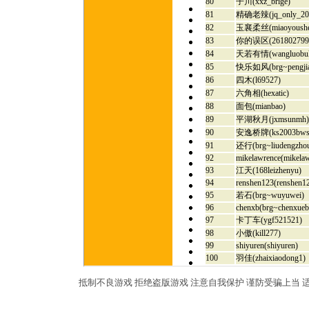
80
子川(xxz_brige)
81
精确老辣(jq_only_20
82
玉襄柔丝(miaoyoushe
83
你的误区(261802799
84
天若有情(wangluobuk
85
快乐如风(brg~pengjia
86
四木(l69527)
87
六角相(hexatic)
88
面包(mianbao)
89
平湖秋月(jxmsunmh)
90
安逸桥牌(ks2003bws
91
还行(brg~liudengzho
92
mikelawrence(mikela
93
江天(168leizhenyu)
94
renshen123(renshen1
95
若石(brg~wuyuwei)
96
chenxb(brg~chenxueb
97
卡丁车(ygf521521)
98
小傲(kill277)
99
shiyuren(shiyuren)
100
羽佳(zhaixiaodong1)
抵制不良游戏 拒绝盗版游戏 注意自我保护 谨防受骗上当 