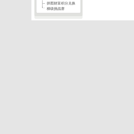
拼图财富积分兑换
梯级挑战赛