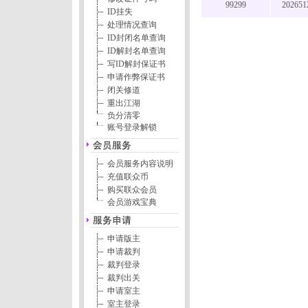
99299
202651
ID挂失
处理情况查询
ID封闭名单查询
ID解封名单查询
写ID解封保证书
申请作弊保证书
闭关修道
重出江湖
负分清零
账号登录解锁
会员服务内容说明
充值联众币
购买联众会员
会员游戏宝典
申请版主
申请裁判
裁判登录
裁判出关
申请室主
室主登录