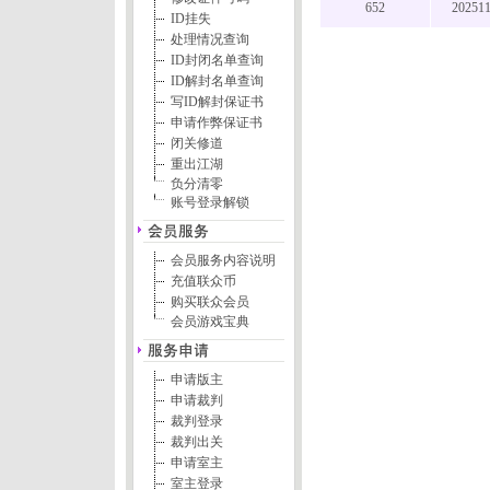
652
20251
ID挂失
处理情况查询
ID封闭名单查询
ID解封名单查询
写ID解封保证书
申请作弊保证书
闭关修道
重出江湖
负分清零
账号登录解锁
会员服务内容说明
充值联众币
购买联众会员
会员游戏宝典
申请版主
申请裁判
裁判登录
裁判出关
申请室主
室主登录