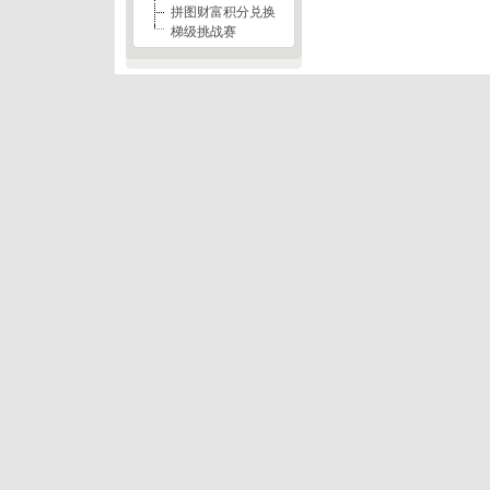
拼图财富积分兑换
梯级挑战赛