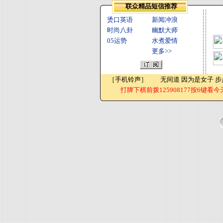
联众精品短信推荐
烫口英语
新闻冲浪
时尚八卦
幽默大师
05运势
水煮爱情
更多>>
［
手机铃声
］
无间道
因为是女子
步
打牌下棋前拨125908177按6键看