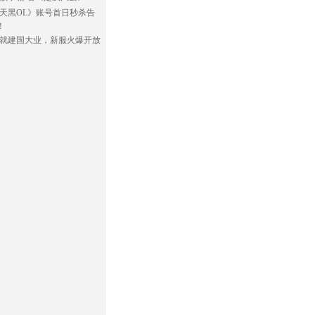
天黑OL》账号首日秒杀告
！
就建国大业，新服火爆开放