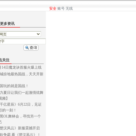
安全
账号
无线
更多资讯
点关注
月14日魔龙诀首服火爆上线
城掠地最热国战，天天开新
国玩的就是国战！
力夏日让我们一起激情炫舞
视频】
千亿星辰》6月22日，见证
彩的一刻！
黑OL舞林会，寻找另一个
己
楚汉风云》新服震撼开启
欲争霸 看《楚汉风云》！