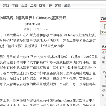
中华武魂《精武世界》Chinajoy盛宴开启
了解
(2008-08-20)
转载于：17173.com
精武世界》在不断完善和修改后即将在08Chinajoy上燃情上演。
玩家们尽早感受这部中华武魂大作的魅力，磐石工作室和联众决定
oy上提前携《精武世界》震撼登场，让玩家先睹为快。
热
·
8
是目前第一款PC平台的全3D武术格斗游戏，它是在PC游戏里从
·
攻
其亮点在于体现中华武术的精粹和格斗游戏畅快淋漓的打斗感。在
服
·
三
就会有10个武术流派可供玩家选择，其中有6个是中国武术流派4个
·
热
，各个武术流派的招数动作都尽量还原真实，后期还将陆续增加更
【
体验。游戏设计以迷踪拳、八级拳、截拳道等为代表。英雄豪杰，
·
《
每个人都可以在游戏的世界里感受到另一个自己，每一次操控都与
精
·
天
自
·
《
一款网络格斗游戏开发商韩国Vertigo Games在此次项目中为
·
心
程的技术支持，这也保证了游戏在相关领域具有世界领先的绝对技