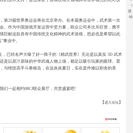
·
《
捷
·
铸
，第29届世界奥运会将在北京举办。在本届奥运会中，武术第一次
会。作为中国游戏开发运营中坚力量，联众公司本次斥巨资，携手
情巨献这款具有中国传统文化精神的武术游戏，想必也是希望以此
运”事业中。
会上，已经名声大噪了好一阵子的《精武世界》无论是以真实 3D 武术
还是以原汁原味的中华武魂人物上场，都足以吸引玩家的眼球。置
，与绝技高手斗拳格击，在这炎炎夏日，实在是件难以割舍的美
一起相约08CJ联众展厅，共赏盛宴吧!
【
】
进入论坛