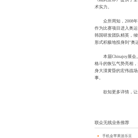
术实力。
众所周知，2008年
作为比赛项目进入奥运
韩国研发团队精英，倾
形式积极地投身到“奥
本届Chinajoy展
格斗的恢弘气势亮相，
身大漠黄昏的宏伟战场
事。
欲知更多详情，让我们
联众无线业务推荐
手机金苹果游乐豆