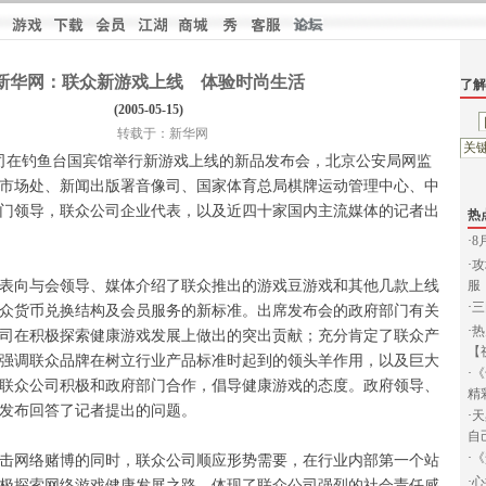
新华网：联众新游戏上线 体验时尚生活
了解
(2005-05-15)
转载于：新华网
司在钓鱼台国宾馆举行新游戏上线的新品发布会，北京公安局网监
市场处、新闻出版署音像司、国家体育总局棋牌运动管理中心、中
门领导，联众公司企业代表，以及近四十家国内主流媒体的记者出
热
布会。
·
8
·
攻
向与会领导、媒体介绍了联众推出的游戏豆游戏和其他几款上线
服
·
三
众货币兑换结构及会员服务的新标准。出席发布会的政府部门有关
·
热
司在积极探索健康游戏发展上做出的突出贡献；充分肯定了联众产
【
强调联众品牌在树立行业产品标准时起到的领头羊作用，以及巨大
·
《
联众公司积极和政府部门合作，倡导健康游戏的态度。政府领导、
精
的发布回答了记者提出的问题。
·
天
自
·
《
网络赌博的同时，联众公司顺应形势需要，在行业内部第一个站
·
心
极探索网络游戏健康发展之路，体现了联众公司强烈的社会责任感