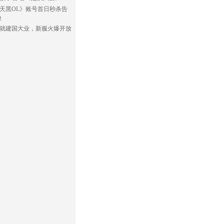
天黑OL》账号首日秒杀告
！
就建国大业，新服火爆开放