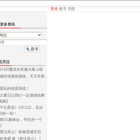
安全
账号
无线
更多资讯
点关注
月14日魔龙诀首服火爆上线
城掠地最热国战，天天开新
国玩的就是国战！
力夏日让我们一起激情炫舞
视频】
千亿星辰》6月22日，见证
彩的一刻！
黑OL舞林会，寻找另一个
己
楚汉风云》新服震撼开启
欲争霸 看《楚汉风云》！